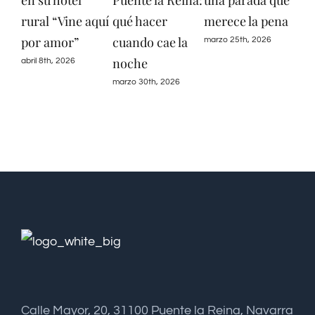
u hotel
Puente la Reina:
una parada que
descubre lo
l “Vine aquí
qué hacer
merece la pena
tesoros ocu
 amor”
cuando cae la
de la regió
marzo 25th, 2026
noche
8th, 2026
septiembre 10th
marzo 30th, 2026
Calle Mayor, 20, 31100 Puente la Reina, Navarra