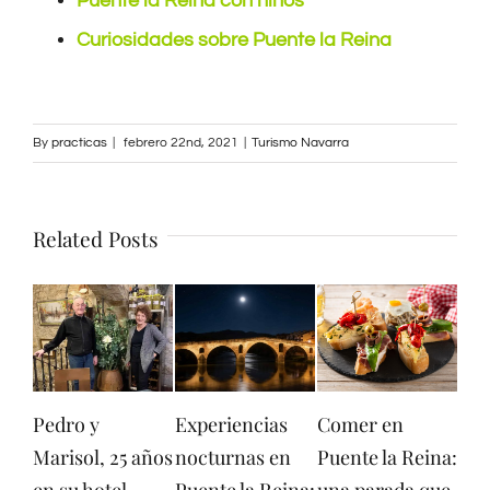
Puente la Reina con niños
Curiosidades sobre Puente la Reina
By
practicas
|
febrero 22nd, 2021
|
Turismo Navarra
Related Posts
ro y
Experiencias
Comer en
Turismo en
sol, 25 años
nocturnas en
Puente la Reina:
Navarra: