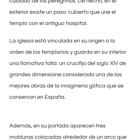
cuidado de los peregrinos
. De hecho, en el
exterior existe un paso cubierto
que une el
templo con el antiguo hospital.
La iglesia
está v
inculada en su origen a la
orden de los templarios
y
guarda en su interior
una
llamativa
talla: un
crucifijo
del siglo XIV
de
grandes dimensione considerado
una de las
mejores obras de la imaginería gótica que se
conservan en España
.
Además, en su portada aparecen tres
molduras colocada
s
alrededor de un arco
que